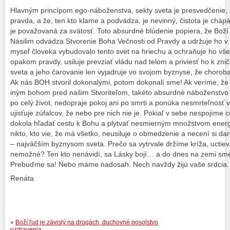
Hlavným princípom ego-náboženstva, sekty sveta je presvedčenie, ž
pravda, a že, ten kto klame a podvádza, je nevinný, čistota je chá
je považovaná za svätosť. Toto absurdné blúdenie popiera, že Boží
Násilim odvádza Stvorenie Boha Večnosti od Pravdy a udržuje ho v 
myseľ človeka vybudovalo tento svet na hriechu a ochraňuje ho vš
opakom pravdy, usiluje prevziať vládu nad telom a priviesť ho k zn
sveta a jeho čarovanie len vyjadruje vo svojom byznyse, že choroba
Ak nás BOH stvoril dokonalými, potom dokonalí sme! Ak veríme, že
iným bohom pred našim Stvoriteľom, takéto absurdné náboženstvo 
po celý život, nedopraje pokoj ani po smrti a ponúka nesmrteľnosť v 
ujisťuje zúfalcov, že nebo pre nich nie je. Pokiaľ v sebe nespojíme
dokola hľadať cestu k Bohu a plytvať nesmierným množstvom energ
nikto, kto vie, že má všetko, neusiluje o obmedzenie a necení si
– najväčším byznysom sveta. Prečo sa vytrvale držíme kríža, ucti
nemožné? Ten kto nenávidí, sa Lásky bojí… a do dnes na zemi sme
Prebuďme sa! Nebo máme nadosah. Nech navždy žijú vaše srdcia.
Renáta
«
Boží ľud je závislý na drogách, duchovné posolstvo
uzdravenia