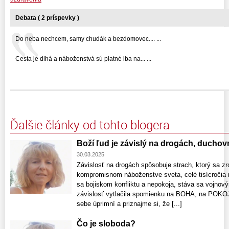
Debata ( 2 príspevky )
Do neba nechcem, samy chudák a bezdomovec.... ...
Cesta je dlhá a náboženstvá sú platné iba na... ...
Ďalšie články od tohto blogera
Boží ľud je závislý na drogách, ducho
30.03.2025
Závislosť na drogách spôsobuje strach, ktorý sa zro
kompromisnom náboženstve sveta, celé tisícročia n
sa bojiskom konfliktu a nepokoja, stáva sa vojno
závislosť vytlačila spomienku na BOHA, na POK
sebe úprimní a priznajme si, že [...]
Čo je sloboda?