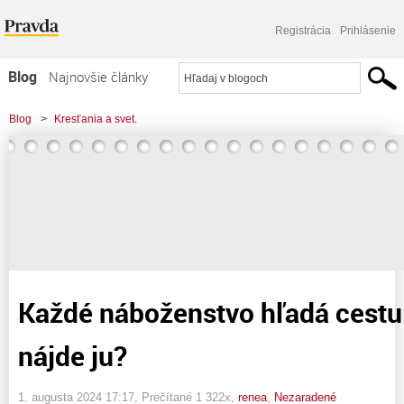
Registrácia
Prihlásenie
Blog
Najnovšie články
Najčítanejšie články
Blog
>
Kresťania a svet.
Najkomentovanejšie články
>
Každé náboženstvo hľadá cestu do NEBA, nájde ju?
Zoznam blogov
Komerčné blogy
Každé náboženstvo hľadá cestu
nájde ju?
1. augusta 2024 17:17
, Prečítané 1 322x,
renea
,
Nezaradené