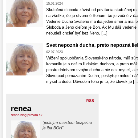
15.01.2024
Skutočná sloboda závisí od privítania skutočnej r
na všetko, čo je stvorené Bohom, čo je večné v čas
Vedenie Ducha Svätého má iba jeden smer a má iba
Sloboda a Jeho cieľom je Boh. Ak Mu dáš vedenie t
nebudeš chcieť byť bez Neho, [...]
Svet nepozná ducha, preto nepozná liek
02.07.2023
Vážení spoluobčania Slovenského národa, milí súro
komunikuje s našim ľudským duchom, a preto môž
prostredníctvom svojho ducha a nie cez myseľ, ale
Slovo pod pomazaním Ducha, poskytuje milosť náš
myseľ a dušu. Dôvodom toho je to, že človek je [...
RSS
renea
renea.blog.pravda.sk
"jediným miestom bezpečia
je iba BOH"