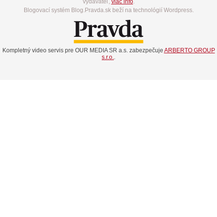
vydavateľ,
viac info
.
Blogovací systém Blog.Pravda.sk beží na technológií Wordpress.
Kompletný video servis pre OUR MEDIA SR a.s. zabezpečuje
ARBERTO GROUP
s.r.o.
.